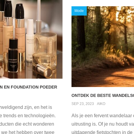
Mode
N EN FOUNDATION POEDER
ONTDEK DE BESTE WANDELS
SEP 23, 2023
AIKO
eldigend zijn, en het is
te trends en technologieën.
Als je een fervent wandelaar o
oducten die echt wonderen
uitrusting is. Of je nu houdt 
an we het hebben over twee
uitdagende fietstochten in de