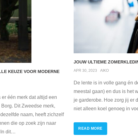
JOUW ULTIEME ZOMERKLEDI
APR 30, 2023
AIKO
OLLE KEUZE VOOR MODERNE
De lente is in volle gang én 
meestal gaan) en dus is het w
er één merk dat altijd een
je garderobe. Hoe zorg jij er d
 Borg. Dit Zweedse merk,
niet alleen koel genoeg in vo
dezelfde naam, heeft zichzelf
nen die op zoek zijn naar
READ MORE
In dit
…