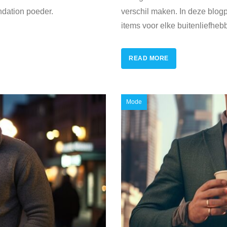
ndation poeder.
verschil maken. In deze blog
items voor elke buitenliefhe
READ MORE
Mode