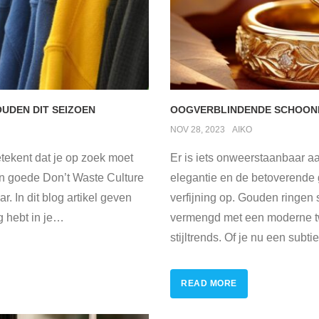
UDEN DIT SEIZOEN
OOGVERBLINDENDE SCHOONH
NOV 28, 2023
AIKO
tekent dat je op zoek moet
Er is iets onweerstaanbaar aa
n goede Don’t Waste Culture
elegantie en de betoverende
ar. In dit blog artikel geven
verfijning op. Gouden ringen 
 hebt in je
…
vermengd met een moderne tw
stijltrends. Of je nu een subt
READ MORE