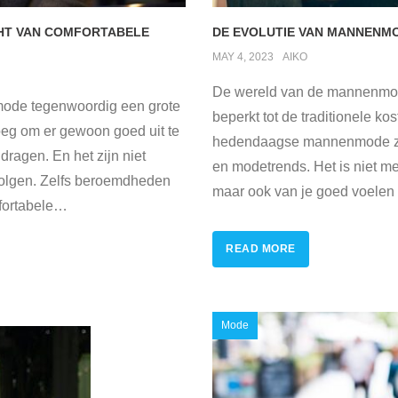
HT VAN COMFORTABELE
DE EVOLUTIE VAN MANNENM
MAY 4, 2023
AIKO
De wereld van de mannenmod
mode tegenwoordig een grote
beperkt tot de traditionele ko
noeg om er gewoon goed uit te
hedendaagse mannenmode zich
dragen. En het zijn niet
en modetrends. Het is niet me
volgen. Zelfs beroemdheden
maar ook van je goed voelen i
ortabele
…
READ MORE
Mode