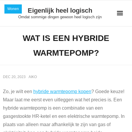
Skip
Wonen
Eigenlijk heel logisch
to
Omdat sommige dingen gewoon heel logisch zijn
content
WAT IS EEN HYBRIDE
WARMTEPOMP?
DEC 20, 2023
AIKO
Zo, je wilt een
hybride warmtepomp kopen
? Goede keuze!
Maar laat me eerst even uitleggen wat het precies is. Een
hybride warmtepomp is een combinatie van een
gasgestookte HR-ketel en een elektrische warmtepomp. In
plaats van alleen maar afhankelijk te zijn van gas of