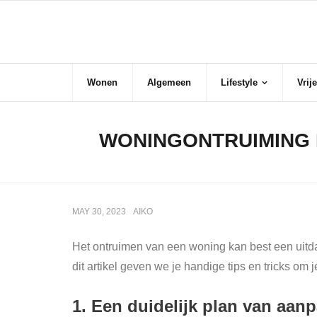
Skip
Wonen
to
content
Wonen
Algemeen
Lifestyle
Vrije
WONINGONTRUIMING L
MAY 30, 2023
AIKO
Het ontruimen van een woning kan best een uitdag
dit artikel geven we je handige tips en tricks om 
1. Een duidelijk plan van aan