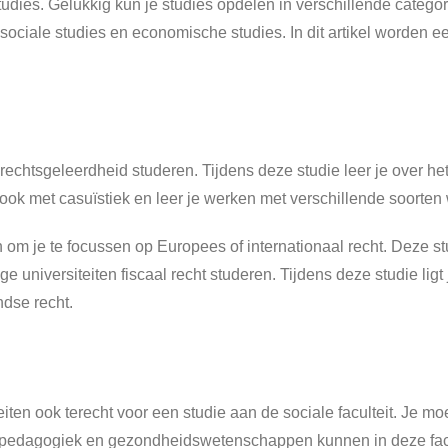
 studies. Gelukkig kun je studies opdelen in verschillende catego
, sociale studies en economische studies. In dit artikel worden e
 rechtsgeleerdheid studeren. Tijdens deze studie leer je over 
 ook met casuïstiek en leer je werken met verschillende soorten
 om je te focussen op Europees of internationaal recht. Deze st
universiteiten fiscaal recht studeren. Tijdens deze studie ligt
dse recht.
iteiten ook terecht voor een studie aan de sociale faculteit. Je 
ls pedagogiek en gezondheidswetenschappen kunnen in deze facu