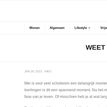
Skip
Lifestyle
to
content
Wonen
Algemeen
Lifestyle
Vrije
WEET 
JAN 28, 2023
AIKO
Mei is voor veel scholieren een belangrijk mom
leerlingen is dit een spannend moment. Na het ma
fase van je leven. Of misschien heb je al wat l